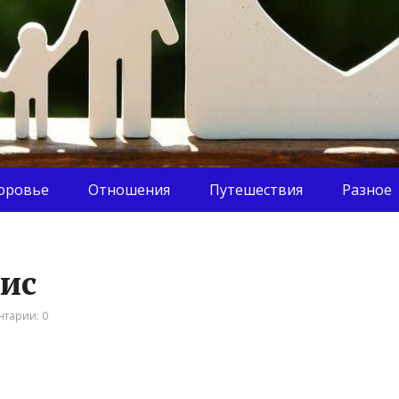
оровье
Отношения
Путешествия
Разное
вис
тарии: 0