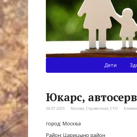
Дети
Зд
Юкарс, автосер
06.07.2025
Москва
,
Справочная
,
СТО
Коммен
город: Москва
Район: Царицыно район