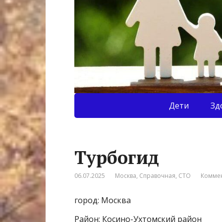
Дети
Зд
Турбогид
06.07.2025
Москва
,
Справочная
,
СТО
Коммен
город: Москва
Район: Косино-Ухтомский район