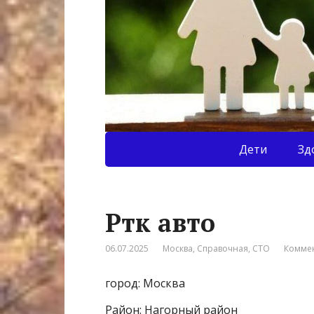
Дети
Зд
Ртк авто
06.07.2025
Москва
,
Справочная
,
СТО
Коммен
город: Москва
Район: Нагорный район