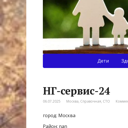
Дети
Зд
НГ-сервис-24
06.07.2025
Москва
,
Справочная
,
СТО
Коммен
город: Москва
Район: nan