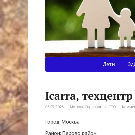
Дети
Зд
Icarra, техцентр
06.07.2025
Москва
,
Справочная
,
СТО
Коммен
город: Москва
Район: Перово район