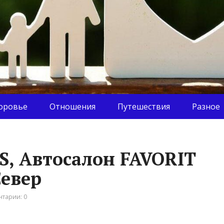
оровье
Отношения
Путешествия
Разное
, Автосалон FAVORIT
евер
тарии: 0