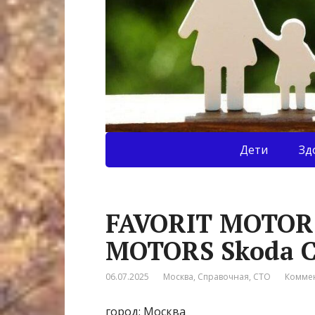
Дети
Зд
FAVORIT MOTORS
MOTORS Skoda С
06.07.2025
Москва
,
Справочная
,
СТО
Коммен
город: Москва