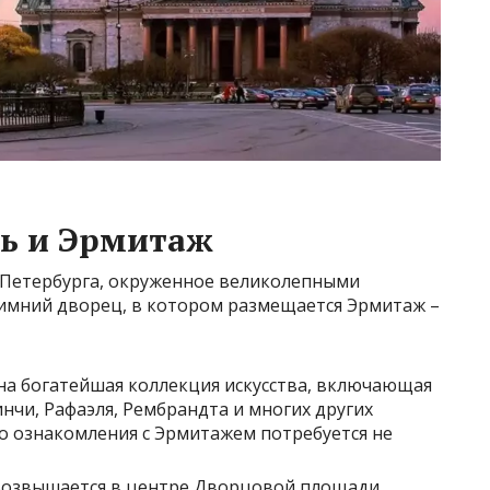
ь и Эрмитаж
-Петербурга, окруженное великолепными
Зимний дворец, в котором размещается Эрмитаж –
на богатейшая коллекция искусства, включающая
нчи, Рафаэля, Рембрандта и многих других
го ознакомления с Эрмитажем потребуется не
озвышается в центре Дворцовой площади,