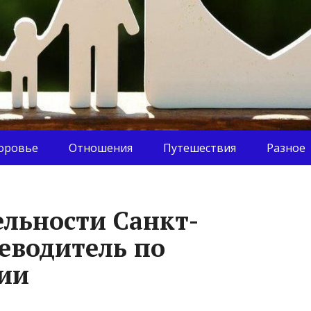
оровье
Отношения
Путешествия
Разное
льности Санкт-
еводитель по
ии