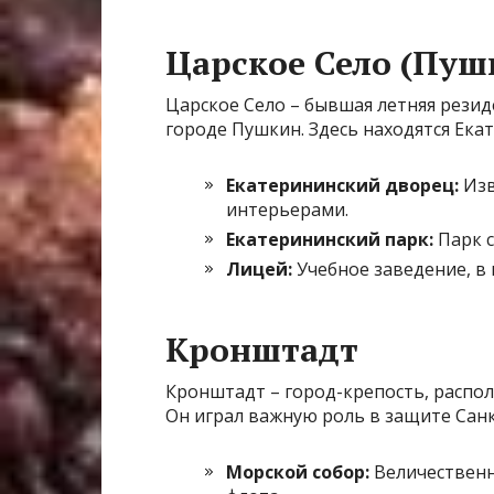
Царское Село (Пуш
Царское Село – бывшая летняя резид
городе Пушкин. Здесь находятся Ека
Екатерининский дворец:
Изв
интерьерами.
Екатерининский парк:
Парк с
Лицей:
Учебное заведение, в
Кронштадт
Кронштадт – город-крепость, распо
Он играл важную роль в защите Санк
Морской собор:
Величественн