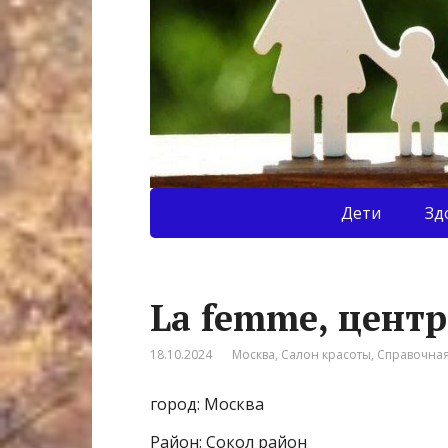
Дети
Зд
La femme, центр
18.10.2024
Москва
,
Салон красоты
,
Справочна
город: Москва
Район: Сокол район