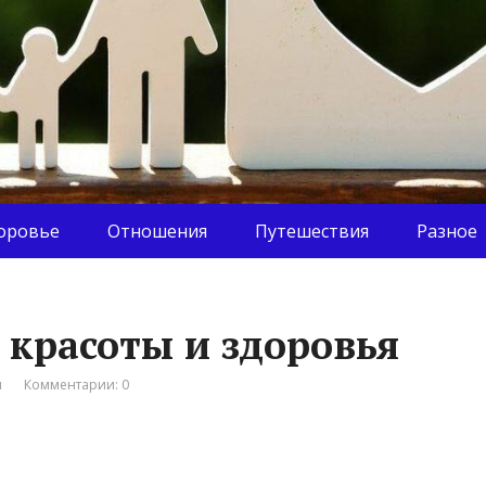
оровье
Отношения
Путешествия
Разное
 красоты и здоровья
я
Комментарии: 0