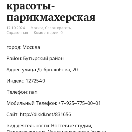
красоты-
парикмахерская
17.10.2024
Москва
,
Салон красоты
,
Справочная
Комментарии: 0
город: Москва
Район: Бутырский район
Адрес: улица Добролюбова, 20
Индекс: 127254.0
Телефон: nan
Мобильный Телефон: +7‒925‒775‒00‒01
Сайт: http://dikidi.net/831656
вид деятельности: Ногтевые студии,
Парикмахерские, Услуги визажиста, Услуги