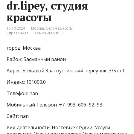
dr.lipey, студия
красоты
15.10.2024
Москва
,
Салон красоты
,
Справочная
Комментарии: 0
город: Москва
Район: Басманный район
Адрес: Большой Златоустинский переулок, 3/5 ст1
Индекс: 101000.0
Телефон: nan
Мобильный Телефон: +7‒993‒606‒92‒93
Сайт: nan
вид деятельности: Ногтевые студии, Услуги
визажиста, Услуги косметолога, Услуги массажиста