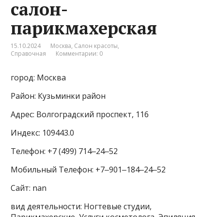
салон-
парикмахерская
15.10.2024
Москва
,
Салон красоты
,
Справочная
Комментарии: 0
город: Москва
Район: Кузьминки район
Адрес: Волгоградский проспект, 116
Индекс: 109443.0
Телефон: +7 (499) 714‒24‒52
Мобильный Телефон: +7‒901‒184‒24‒52
Сайт: nan
вид деятельности: Ногтевые студии,
Парикмахерские, Услуги косметолога, Эпиляция