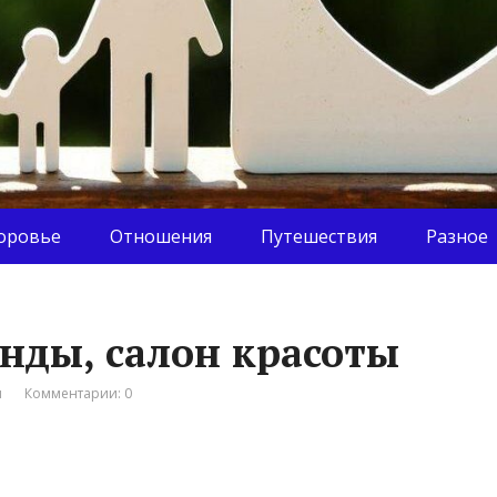
оровье
Отношения
Путешествия
Разное
нды, салон красоты
я
Комментарии: 0