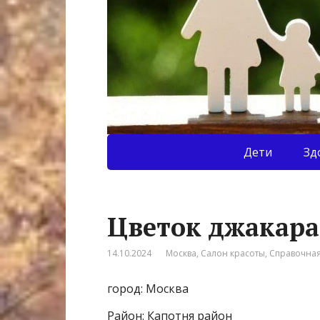
Дети
Зд
Цветок джакара
14.10.2024
Москва
,
Салон красоты
,
Справочна
город: Москва
Район: Капотня район