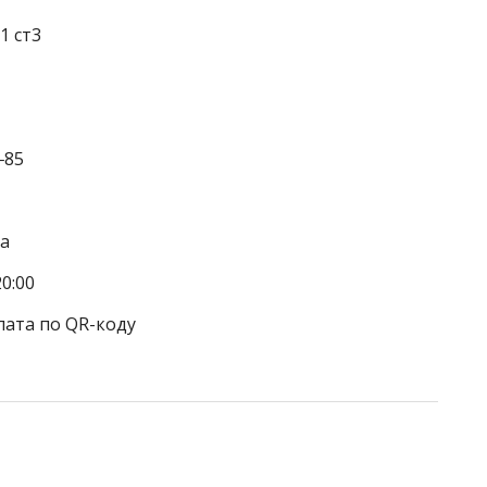
1 ст3
‒85
га
0:00
лата по QR-коду