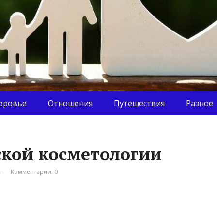
оровье
Отношения
Путешествия
Разное
ской косметологии
я
Комментарии: 0