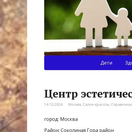
Дети
Зд
Центр эстетиче
14.10.2024
Москва
,
Салон красоты
,
Справочна
город: Москва
Район: Соколиная Гора район