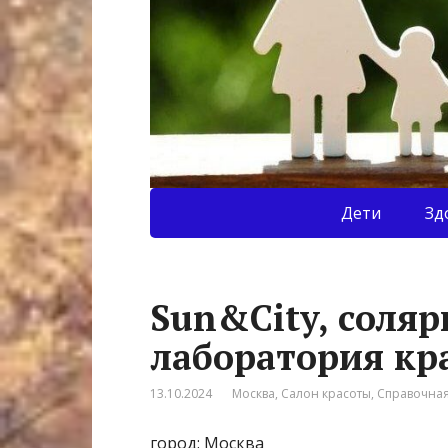
Дети
Зд
Sun&City, cоляр
лаборатория кр
13.10.2024
Москва
,
Салон красоты
,
Справочна
город: Москва