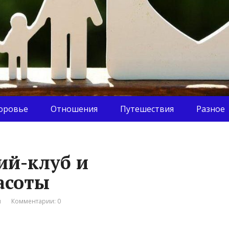
оровье
Отношения
Путешествия
Разное
ий-клуб и
асоты
я
Комментарии: 0