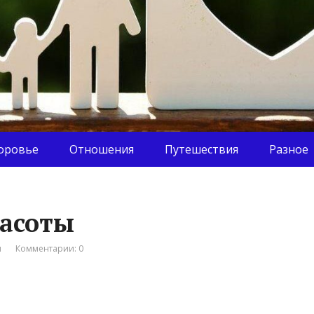
оровье
Отношения
Путешествия
Разное
расоты
я
Комментарии: 0