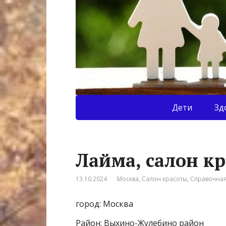
Дети
Зд
Лайма, салон к
13.10.2024
Москва
,
Салон красоты
,
Справочна
город: Москва
Район: Выхино-Жулебино район