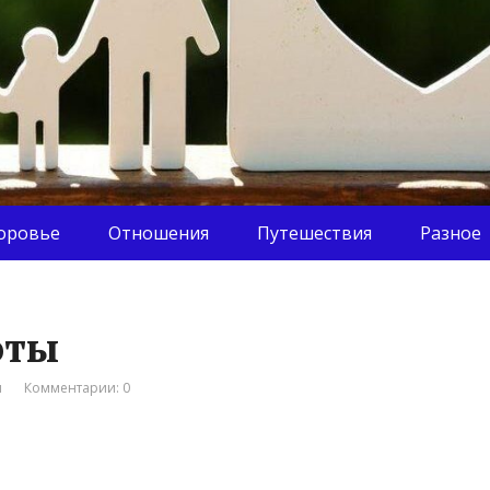
оровье
Отношения
Путешествия
Разное
оты
я
Комментарии: 0