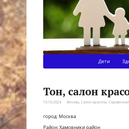
Дети
Зд
Тон, салон крас
10.10.2024
Москва
,
Салон красоты
,
Справочна
город: Москва
Район: Хамовники район