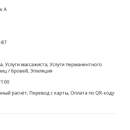
к А
‒87
а, Услуги массажиста, Услуги перманентного
иц / бровей, Эпиляция
1:00
чный расчёт, Перевод с карты, Оплата по QR-коду