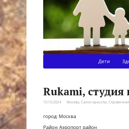
Дети
Зд
Rukami, студия
10.10.2024
Москва
,
Салон красоты
,
Справочна
город: Москва
Район: Аэропорт район