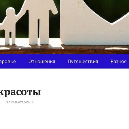
оровье
Отношения
Путешествия
Разное
 красоты
я
Комментарии: 0