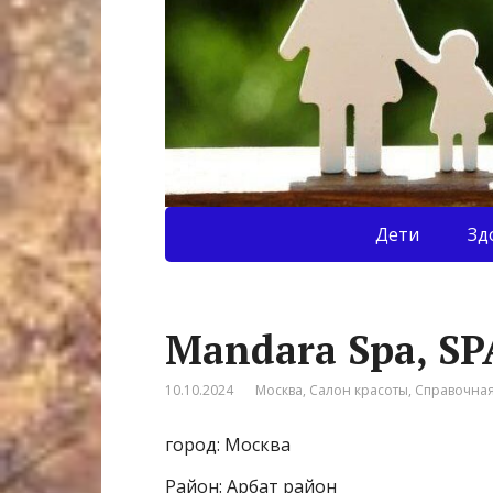
Дети
Зд
Mandara Spa, SP
10.10.2024
Москва
,
Салон красоты
,
Справочна
город: Москва
Район: Арбат район