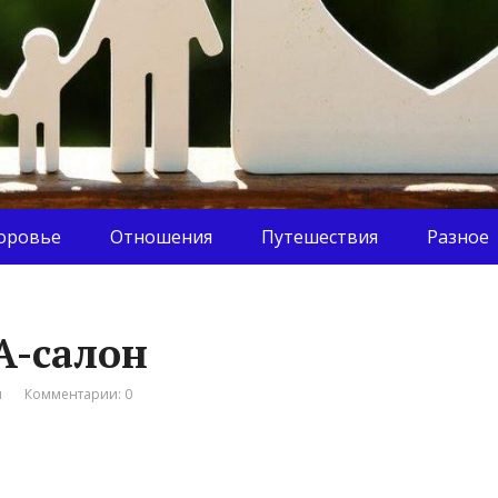
оровье
Отношения
Путешествия
Разное
A-салон
я
Комментарии: 0