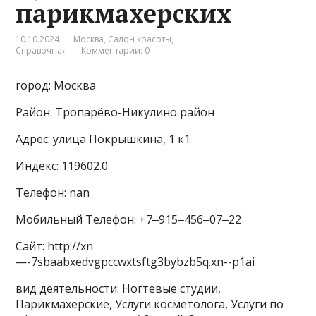
парикмахерских
10.10.2024
Москва
,
Салон красоты
,
Справочная
Комментарии: 0
город: Москва
Район: Тропарёво-Никулино район
Адрес: улица Покрышкина, 1 к1
Индекс: 119602.0
Телефон: nan
Мобильный Телефон: +7‒915‒456‒07‒22
Сайт: http://xn
—-7sbaabxedvgpccwxtsftg3bybzb5q.xn--p1ai
вид деятельности: Ногтевые студии,
Парикмахерские, Услуги косметолога, Услуги по