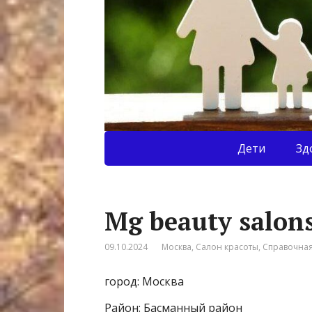
Дети
Зд
Mg beauty salon
09.10.2024
Москва
,
Салон красоты
,
Справочна
город: Москва
Район: Басманный район