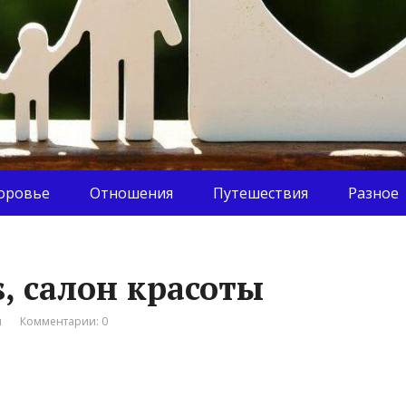
оровье
Отношения
Путешествия
Разное
s, салон красоты
я
Комментарии: 0