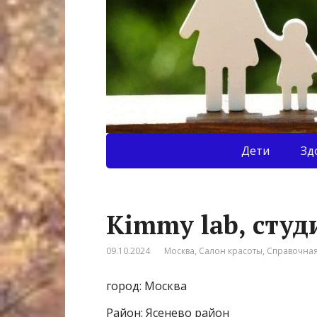
Дети
Зд
Kimmy lab, студ
09.10.2024
Москва
,
Салон красоты
,
Справочна
город: Москва
Район: Ясенево район