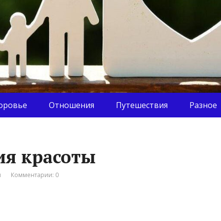
оровье
Отношения
Путешествия
Разное
ия красоты
я
Комментарии: 0