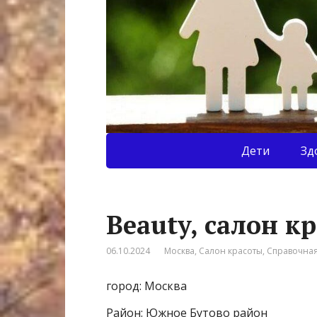
Дети
Зд
Beauty, салон к
06.10.2024
Москва
,
Салон красоты
,
Справочна
город: Москва
Район: Южное Бутово район