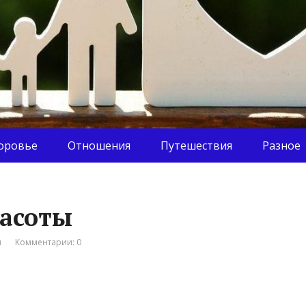
оровье
Отношения
Путешествия
Разное
расоты
я
Комментарии: 0