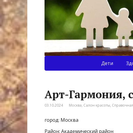
Дети
Зд
Арт-Гармония, 
03.10.2024
Москва
,
Салон красоты
,
Справочна
город: Москва
Район: Академический район