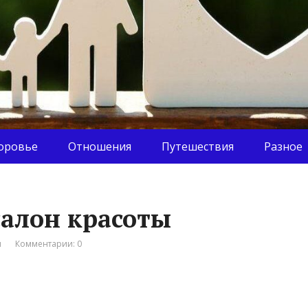
оровье
Отношения
Путешествия
Разное
салон красоты
я
Комментарии: 0