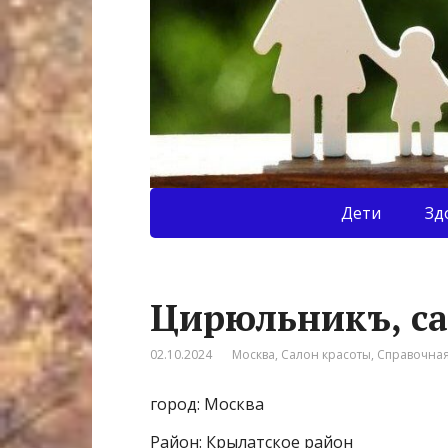
Дети
Зд
Цирюльникъ, са
02.10.2024
Москва
,
Салон красоты
,
Справочна
город: Москва
Район: Крылатское район