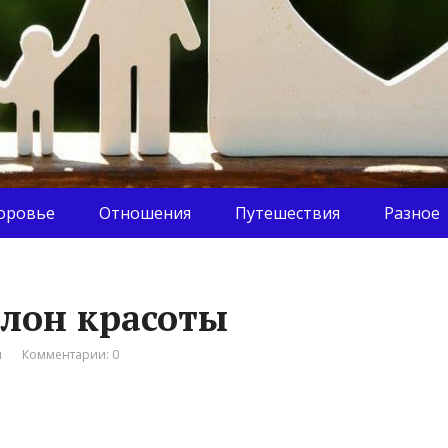
оровье
Отношения
Путешествия
Разное
лон красоты
я
Комментарии: 0